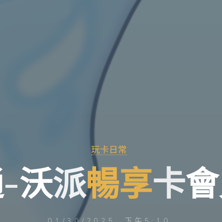
玩卡日常
通
-
沃
派
暢
享
卡
會
01/30/2025, 下午5:10