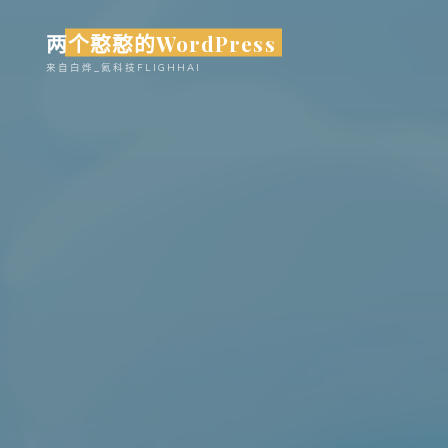
Skip
两个憨憨的WordPress
to
content
来自白烨_氦科技FLIGHHAI