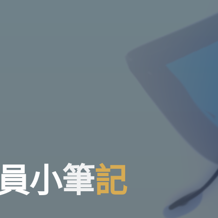
員
小
筆
記