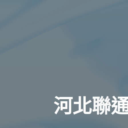
河
北
聯