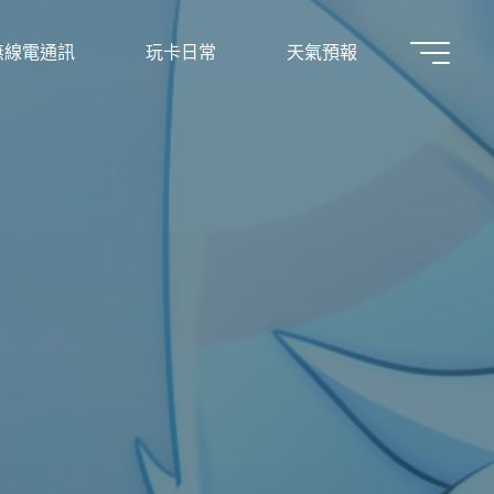
無線電通訊
玩卡日常
天氣預報